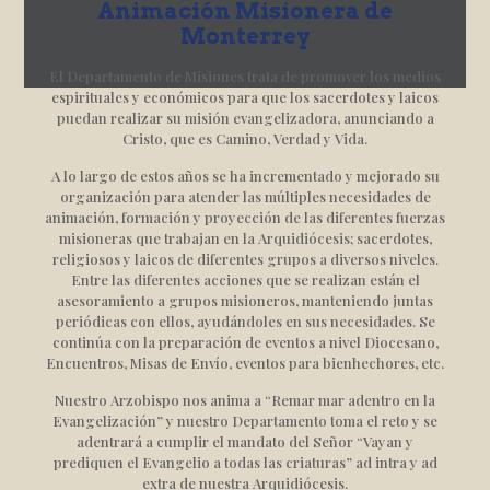
Animación Misionera de
Monterrey
El Departamento de Misiones trata de promover los medios
espirituales y económicos para que los sacerdotes y laicos
puedan realizar su misión evangelizadora, anunciando a
Cristo, que es Camino, Verdad y Vida.
A lo largo de estos años se ha incrementado y mejorado su
organización para atender las múltiples necesidades de
animación, formación y proyección de las diferentes fuerzas
misioneras que trabajan en la Arquidiócesis; sacerdotes,
religiosos y laicos de diferentes grupos a diversos niveles.
Entre las diferentes acciones que se realizan están el
asesoramiento a grupos misioneros, manteniendo juntas
periódicas con ellos, ayudándoles en sus necesidades. Se
continúa con la preparación de eventos a nivel Diocesano,
Encuentros, Misas de Envío, eventos para bienhechores, etc.
Nuestro Arzobispo nos anima a “Remar mar adentro en la
Evangelización” y nuestro Departamento toma el reto y se
adentrará a cumplir el mandato del Señor “Vayan y
prediquen el Evangelio a todas las criaturas” ad intra y ad
extra de nuestra Arquidiócesis.