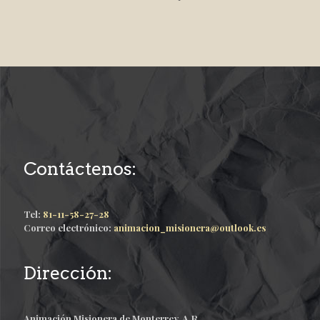
Contáctenos:
Tel:
81-11-58-27-28
Correo electrónico:
animacion_misionera@outlook.es
Dirección:
Animación Misionera de Monterrey. A.R